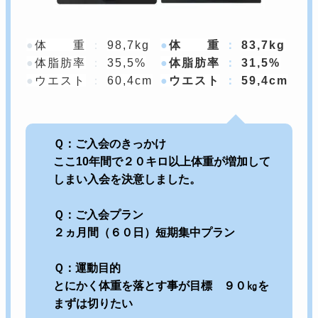
体 重
：
98,7kg
体 重
：
83,7kg
体脂肪率
：
35,5%
体脂肪率
：
31,5%
ウエスト
：
60,4cm
ウエスト
：
59,4cm
Ｑ：ご入会のきっかけ
ここ10年間で２０キロ以上体重が増加して
しまい入会を決意しました。
Ｑ：ご入会プラン
２ヵ月間（６０日）短期集中プラン
Ｑ：運動目的
とにかく体重を落とす事が目標 ９０㎏を
まずは切りたい